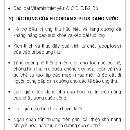
Các loại Vitamin thiết yếu: A, C, D, E, B2, B6
2) TÁC DỤNG CỦA FUCOIDAN 3-PLUS DẠNG NƯỚC
Hỗ trợ điều trị ung thư hữu hiệu và tăng cường đề
kháng, nâng cao sức khỏe và kéo dài tuổi thọ
Kích thích và thúc đẩy quá trình tự chết (apoptosis)
của các tế bào ung thư.
Tăng cường hệ thống miễn dịch cho toàn bộ cơ thể,
chống hình thành u bướu, chống oxy hóa, ngăn cản và
ức chế sự tạo lập các mạch máu mới, từ đó cắt đi
nguồn cung cấp dinh dưỡng cho các tế bào ung thư.
Làm giảm tác dụng phụ của hóa, xạ trị giúp nâng
cao chất lượng cuộc sống.
Làm giảm sự hình thành huyết khối
Ngăn chặn tổn thương trên gan, cải thiện khả năng
chuyển hóa, hấp thụ dinh dưỡng của cơ thể.