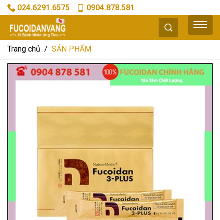
024.6291.6575
0904.878.581
Trang chủ
SẢN PHẨM