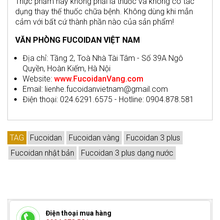
Thực phẩm này không phải là thuốc và không có tác
dụng thay thế thuốc chữa bệnh. Không dùng khi mẫn
cảm với bất cứ thành phần nào của sản phẩm!
VĂN PHÒNG FUCOIDAN VIỆT NAM
Địa chỉ: Tầng 2, Toà Nhà Tài Tâm - Số 39A Ngô
Quyền, Hoàn Kiếm, Hà Nội
Website:
www.FucoidanVang.com
Email: lienhe.fucoidanvietnam@gmail.com
Điện thoại: 024.6291.6575 - Hotline: 0904.878.581
TAG
Fucoidan
Fucoidan vàng
Fucoidan 3 plus
Fucoidan nhật bản
Fucoidan 3 plus dạng nước
Điện thoại mua hàng