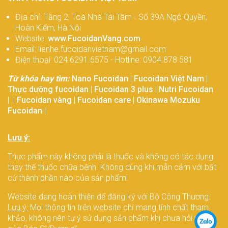
Địa chỉ: Tầng 2, Toà Nhà Tài Tâm - Số 39A Ngô Quyền,
Hoàn Kiếm, Hà Nội
Website:
www.FucoidanVang.com
Email: lienhe.fucoidanvietnam@gmail.com
Điện thoại: 024.6291.6575 - Hotline: 0904.878.581
Từ khóa hay tìm:
Nano Fucoidan
|
Fucoidan Việt Nam
|
Thực dưỡng fucoidan
|
Fucoidan 3 plus
|
Nutri Fucoidan
| |
Fucoidan vàng
|
Fucoidan care
|
Okinawa Mozuku
Fucoidan
|
Lưu ý:
Thực phẩm này không phải là thuốc và không có tác dụng
thay thế thuốc chữa bệnh. Không dùng khi mẫn cảm với bất
cứ thành phần nào của sản phẩm!
Website đang hoàn thiện để đăng ký với Bộ Công Thương.
Lưu ý:
Mọi thông tin trên website chỉ mang tính chất tham
khảo, không nên tự ý sử dụng sản phẩm khi chưa hỏi ý kiến