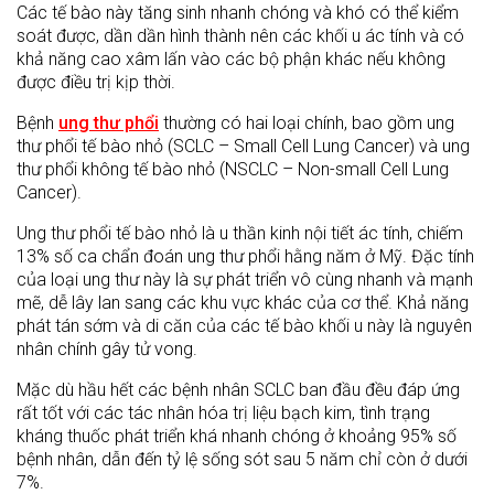
Các tế bào này tăng sinh nhanh chóng và khó có thể kiểm
soát được, dần dần hình thành nên các khối u ác tính và có
khả năng cao xâm lấn vào các bộ phận khác nếu không
được điều trị kịp thời.
Bệnh
ung thư phổi
thường có hai loại chính, bao gồm ung
thư phổi tế bào nhỏ (SCLC – Small Cell Lung Cancer) và ung
thư phổi không tế bào nhỏ (NSCLC – Non-small Cell Lung
Cancer).
Ung thư phổi tế bào nhỏ là u thần kinh nội tiết ác tính, chiếm
13% số ca chẩn đoán ung thư phổi hằng năm ở Mỹ. Đặc tính
của loại ung thư này là sự phát triển vô cùng nhanh và mạnh
mẽ, dễ lây lan sang các khu vực khác của cơ thể. Khả năng
phát tán sớm và di căn của các tế bào khối u này là nguyên
nhân chính gây tử vong.
Mặc dù hầu hết các bệnh nhân SCLC ban đầu đều đáp ứng
rất tốt với các tác nhân hóa trị liệu bạch kim, tình trạng
kháng thuốc phát triển khá nhanh chóng ở khoảng 95% số
bệnh nhân, dẫn đến tỷ lệ sống sót sau 5 năm chỉ còn ở dưới
7%.