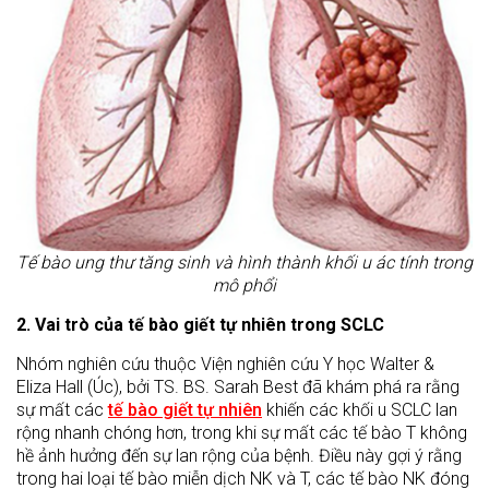
Tế bào ung thư tăng sinh và hình thành khối u ác tính trong
mô phổi
2. Vai trò của tế bào giết tự nhiên trong SCLC
Nhóm nghiên cứu thuộc Viện nghiên cứu Y học Walter &
Eliza Hall (Úc), bởi TS. BS. Sarah Best đã khám phá ra rằng
sự mất các
tế bào giết tự nhiên
khiến các khối u SCLC lan
rộng nhanh chóng hơn, trong khi sự mất các tế bào T không
hề ảnh hưởng đến sự lan rộng của bệnh. Điều này gợi ý rằng
trong hai loại tế bào miễn dịch NK và T, các tế bào NK đóng