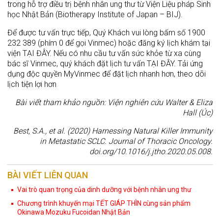
trong hỗ trợ điều trị bệnh nhân ung thư từ Viện Liệu pháp Sinh
học Nhật Bản (Biotherapy Institute of Japan – BIJ).
Để được tư vấn trực tiếp, Quý Khách vui lòng bấm số 1900
232 389 (phím 0 để gọi Vinmec) hoặc đăng ký lịch khám tại
viện TẠI ĐÂY. Nếu có nhu cầu tư vấn sức khỏe từ xa cùng
bác sĩ Vinmec, quý khách đặt lịch tư vấn TẠI ĐÂY. Tải ứng
dụng độc quyền MyVinmec để đặt lịch nhanh hơn, theo dõi
lịch tiện lợi hơn
Bài viết tham khảo nguồn: Viện nghiên cứu Walter & Eliza
Hall (Úc)
Best, S.A., et al. (2020) Harnessing Natural Killer Immunity
in Metastatic SCLC. Journal of Thoracic Oncology.
doi.org/10.1016/j.jtho.2020.05.008.
BÀI VIẾT LIÊN QUAN
Vai trò quan trọng của dinh dưỡng với bệnh nhân ung thư
Chương trình khuyến mại TẾT GIÁP THÌN cùng sản phẩm
Okinawa Mozuku Fucoidan Nhật Bản