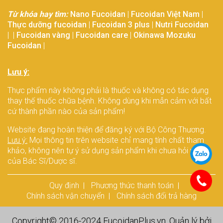
Từ khóa hay tìm:
Nano Fucoidan
|
Fucoidan Việt Nam
|
Thực dưỡng fucoidan
|
Fucoidan 3 plus
|
Nutri Fucoidan
| |
Fucoidan vàng
|
Fucoidan care
|
Okinawa Mozuku
Fucoidan
|
Lưu ý:
Thực phẩm này không phải là thuốc và không có tác dụng
thay thế thuốc chữa bệnh. Không dùng khi mẫn cảm với bất
cứ thành phần nào của sản phẩm!
Website đang hoàn thiện để đăng ký với Bộ Công Thương.
Lưu ý:
Mọi thông tin trên website chỉ mang tính chất tham
khảo, không nên tự ý sử dụng sản phẩm khi chưa hỏi ý kiến
của Bác Sĩ/Dược sĩ.
Quy định
Phương thức thanh toán
Chính sách vận chuyển
Chính sách đổi trả hàng
Copyright© 2016-2024
FucoidanPlus.vn
. Quản lý bởi