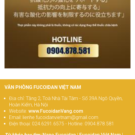
VĂN PHÒNG FUCOIDAN VIỆT NAM
Địa chỉ: Tầng 2, Toà Nhà Tài Tâm - Số 39A Ngô Quyền,
Hoàn Kiếm, Hà Nội
Website:
www.FucoidanVang.com
Email: lienhe.fucoidanvietnam@gmail.com
Điện thoại: 024.6291.6575 - Hotline: 0904.878.581
Từ khóa hay tìm:
Nano Fucoidan
|
Fucoidan Việt Nam
|