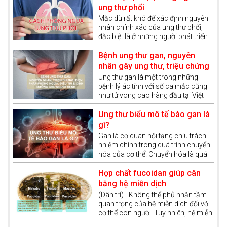
ung thư phổi
Mặc dù rất khó để xác định nguyên
nhân chính xác của ung thư phổi,
đặc biệt là ở những người phát triển
ung thư phổi mà không có bất kỳ
yếu tố nguy cơ nào được biết đến.
Bệnh ung thư gan, nguyên
Tuy nhiên, có một số yếu tố liên
nhân gây ung thư, triệu chứng
quan đến lối sống làm tăng nguy cơ
và phương pháp điều trị ung
Ung thư gan là một trong những
phát triển ung thư phổi và trên cơ sở
bệnh lý ác tính với số ca mắc cũng
thư gan
đó, chúng ta sẽ có cách phòng
như tử vong cao hàng đầu tại Việt
ngừa căn bệnh này.
Nam. Bệnh đang có xu hướng ngày
càng trẻ hóa, đe dọa tính mạng của
Ung thư biểu mô tế bào gan là
hàng triệu người nếu không được
gì?
phát hiện sớm và có phác đồ điều trị
Gan là cơ quan nội tạng chịu trách
phù hợp.
nhiệm chính trong quá trình chuyển
hóa của cơ thể. Chuyển hóa là quá
trình cơ thể chuyển đổi thức ăn, chất
dinh dưỡng thành năng lượng và các
Hợp chất fucoidan giúp cân
hợp chất cần thiết cho sự sống. Gan
bằng hệ miễn dịch
còn được xem như một “nhà máy xử
(Dân trí) - Không thể phủ nhận tầm
lý hóa chất” của cơ thể, giúp thải độc
quan trọng của hệ miễn dịch đối với
tố và tổng hợp các chất quan trọng
cơ thể con người. Tuy nhiên, hệ miễn
như dịch mật, glycogen và protein
dịch còn đóng vai trò quan trọng