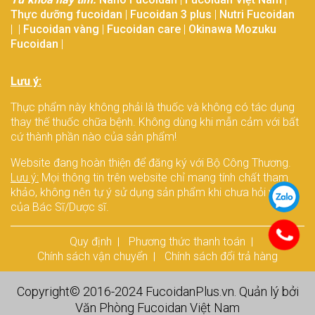
Thực dưỡng fucoidan
|
Fucoidan 3 plus
|
Nutri Fucoidan
| |
Fucoidan vàng
|
Fucoidan care
|
Okinawa Mozuku
Fucoidan
|
Lưu ý:
Thực phẩm này không phải là thuốc và không có tác dụng
thay thế thuốc chữa bệnh. Không dùng khi mẫn cảm với bất
cứ thành phần nào của sản phẩm!
Website đang hoàn thiện để đăng ký với Bộ Công Thương.
Lưu ý:
Mọi thông tin trên website chỉ mang tính chất tham
khảo, không nên tự ý sử dụng sản phẩm khi chưa hỏi ý kiến
của Bác Sĩ/Dược sĩ.
Quy định
Phương thức thanh toán
Chính sách vận chuyển
Chính sách đổi trả hàng
Copyright© 2016-2024
FucoidanPlus.vn
. Quản lý bởi
Văn Phòng
Fucoidan Việt Nam